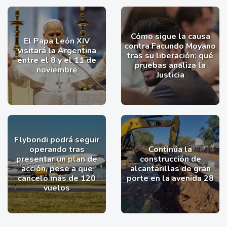
Cómo sigue la causa
El Papa León XIV
contra Facundo Moyano
visitará la Argentina
tras su liberación: qué
entre el 8 y el 11 de
pruebas analiza la
noviembre
Justicia
Flybondi podrá seguir
operando tras
Continúa la
presentar un plan de
construcción de
acción, pese a que
alcantarillas de gran
canceló más de 120
porte en la avenida 28
vuelos