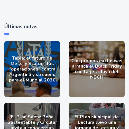
Últimas notas
Tapia: el futuro de
Con promos exclusivas
Messi y Scaloni, las
arranca el Black Friday
“operaciones” contra
con tarjeta Tuya del
Argentina y su sueño
NBCH
para el Mundial 2030
El Plan Sáenz Peña
El Plan Municipal de
Sustentable y Circular
Lectura llevó una
invita a conocer sus
jornada de lectura y