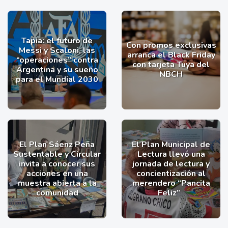
Tapia: el futuro de
Con promos exclusivas
Messi y Scaloni, las
arranca el Black Friday
“operaciones” contra
con tarjeta Tuya del
Argentina y su sueño
NBCH
para el Mundial 2030
El Plan Sáenz Peña
El Plan Municipal de
Sustentable y Circular
Lectura llevó una
invita a conocer sus
jornada de lectura y
acciones en una
concientización al
muestra abierta a la
merendero “Pancita
comunidad
Feliz”