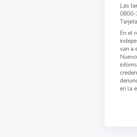
Las ta
0800-3
Tarjet
En el 
indepe
van a 
Nuevo 
inform
creden
denunc
en la 