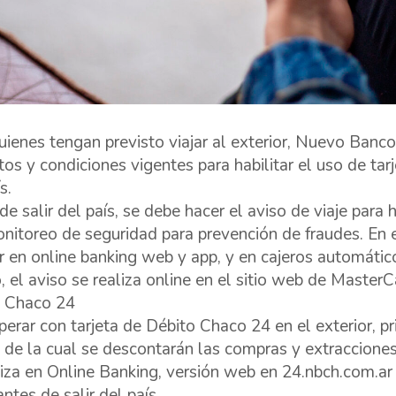
uienes tengan previsto viajar al exterior, Nuevo Banc
itos y condiciones vigentes para habilitar el uso de tar
s.
e salir del país, se debe hacer el aviso de viaje para h
nitoreo de seguridad para prevención de fraudes. En e
ar en online banking web y app, y en cajeros automático
o, el aviso se realiza online en el sitio web de MasterC
o Chaco 24
perar con tarjeta de Débito Chaco 24 en el exterior, p
 de la cual se descontarán las compras y extracciones
liza en Online Banking, versión web en 24.nbch.com.ar
ntes de salir del país.