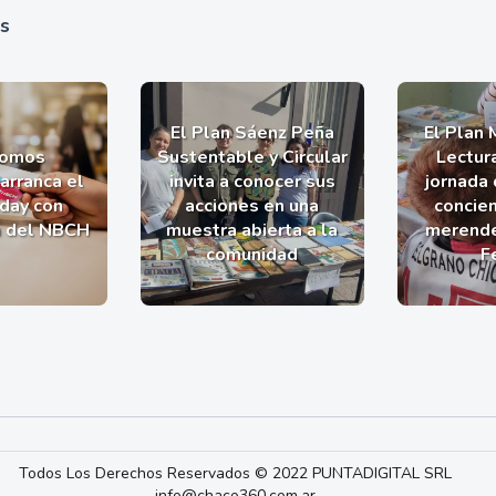
as
El Plan Sáenz Peña
El Plan 
romos
Sustentable y Circular
Lectur
arranca el
invita a conocer sus
jornada 
iday con
acciones en una
concien
a del NBCH
muestra abierta a la
merende
comunidad
F
Todos Los Derechos Reservados © 2022 PUNTADIGITAL SRL
info@chaco360.com.ar