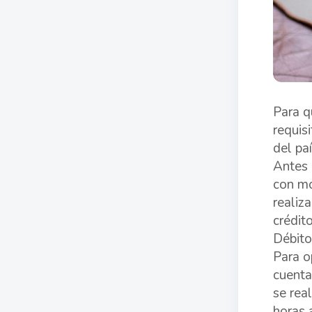
Para q
requis
del paí
Antes d
con mo
realiz
crédit
Débit
Para o
cuenta
se rea
horas a