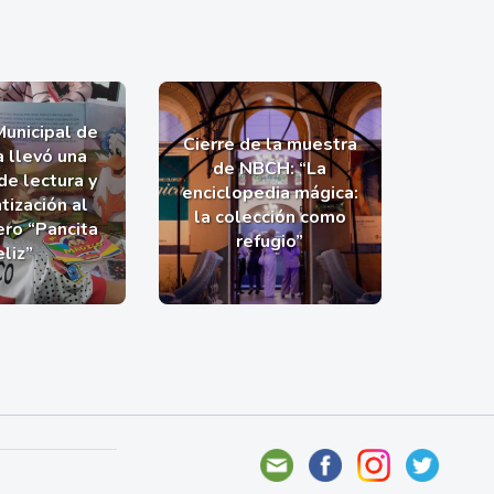
Municipal de
Cierre de la muestra
a llevó una
de NBCH: “La
de lectura y
enciclopedia mágica:
tización al
la colección como
ro “Pancita
refugio”
eliz”