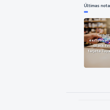
Últimas not
Con p
exclusivas 
Black Fr
tarjeta Tuy