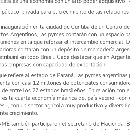
. Esta es una economía con un alto poder adquisitivo”, 
 público-privada para el crecimiento de las relacione
 inauguración en la ciudad de Curitiba de un Centro 
tos Argentinos, las pymes contarán con un espacio pa
euniones en la que reforzar el intercambio comercial.
adoras contarán con un depósito de mercadería argent
istribuirá en todo Brasil. Cabe destacar que en Argen
as empresas con capacidad de exportación.
que refiere al estado de Paraná, las pymes argentinas
enta con casi 12 millones de potenciales consumidores
 de entre los 27 estados brasileños. En relación con e
 es la cuarta economía más rica del país vecino −con
es−, con un sector agrícola muy productivo y diversifi
nte crecimiento.
ME también participaron el secretario de Hacienda, Bl