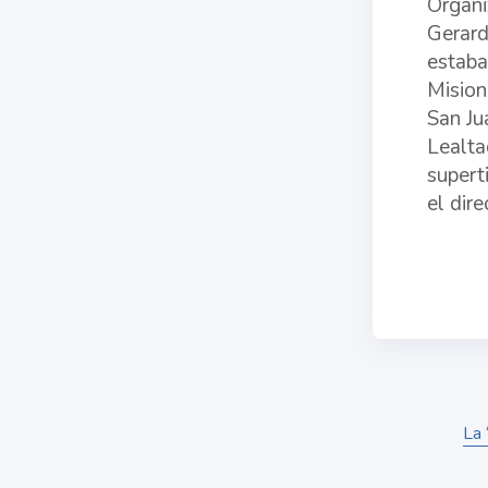
Organiz
Gerard
estaba
Mision
San Ju
Lealta
supert
el dir
La 