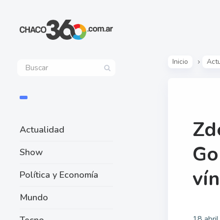
Inicio
Act
Zd
Actualidad
Go
Show
ví
Política y Economía
Mundo
18 abri
Tecno