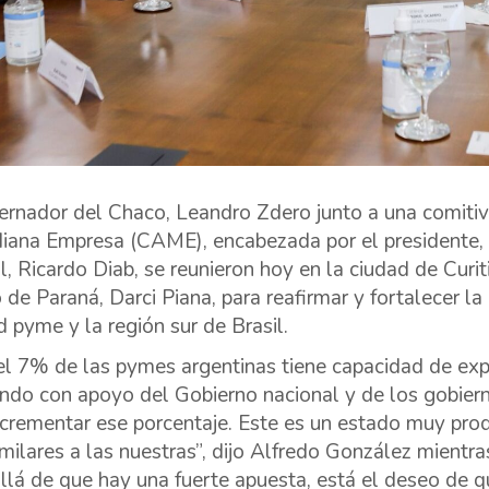
ernador del Chaco, Leandro Zdero junto a una comitiv
iana Empresa (CAME), encabezada por el presidente, A
l, Ricardo Diab, se reunieron hoy en la ciudad de Curi
 de Paraná, Darci Piana, para reafirmar y fortalecer la
d pyme y la región sur de Brasil.
el 7% de las pymes argentinas tiene capacidad de exp
ando con apoyo del Gobierno nacional y de los gobier
ncrementar ese porcentaje. Este es un estado muy pro
milares a las nuestras”, dijo Alfredo González mient
llá de que hay una fuerte apuesta, está el deseo de q