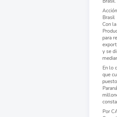
Brasil
Acción
Brasil
Con la
Produc
para r
export
y se d
median
En lo 
que cu
puesto
Paraná
millon
consta
Por CA