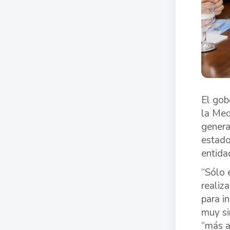
El gob
la Med
genera
estado
entida
“Sólo 
realiz
para i
muy si
“más a