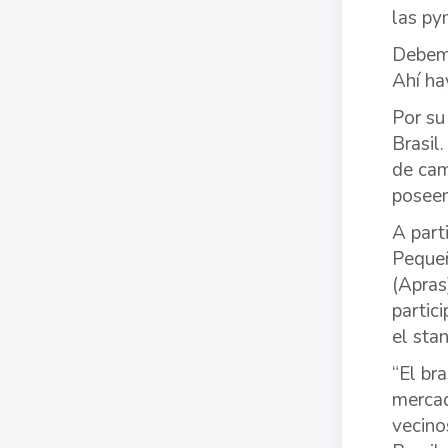
las py
Debemo
Ahí hay
Por su
Brasil
de cam
poseem
A part
Pequeñ
(Apras
partic
el sta
“El br
mercad
vecino