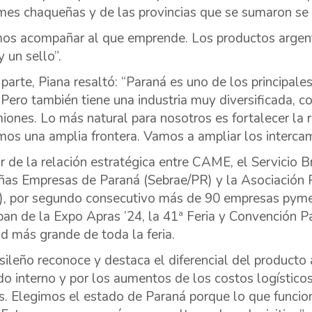
mes chaqueñas y de las provincias que se sumaron se 
s acompañar al que emprende. Los productos argenti
 un sello”.
 parte, Piana resaltó: “Paraná es uno de los principal
. Pero también tiene una industria muy diversificada, 
iones. Lo más natural para nosotros es fortalecer la 
os una amplia frontera. Vamos a ampliar los intercam
ir de la relación estratégica entre CAME, el Servicio 
as Empresas de Paraná (Sebrae/PR) y la Asociación
), por segundo consecutivo más de 90 empresas pyme
ipan de la Expo Apras ’24, la 41ª Feria y Convención
nd más grande de toda la feria.
asileño reconoce y destaca el diferencial del producto 
o interno y por los aumentos de los costos logístico
s. Elegimos el estado de Paraná porque lo que funcion