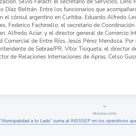
ación, Silvio Farach; el secretario de Servicios, Dino M
o Díaz Beltrán. Entre los funcionarios que acompañaro
n el cónsul argentino en Curitiba, Eduardo Alfredo Leo
es, Federico Fachinello; el secretario de Coordinació
an, Alfredo Aciar; y el director general de Comercio I
d Comercial de Entre Ríos, Jesús Pérez Mendoza. Por ú
intendente de Sebrae/PR, Vítor Tioqueta; el director 
ector de Relaciones Internaciones de Apras, Celso Gus
PRÓXIMA NOTA
“Municipalidad a tu Lado” suma al INSSSEP en los operativos que 