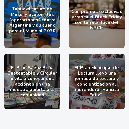
Tapia: el futuro de
Con promos exclusivas
Messi y Scaloni, las
arranca el Black Friday
“operaciones” contra
con tarjeta Tuya del
Argentina y su sueño
NBCH
para el Mundial 2030
El Plan Sáenz Peña
El Plan Municipal de
Sustentable y Circular
Lectura llevó una
invita a conocer sus
jornada de lectura y
acciones en una
concientización al
muestra abierta a la
merendero “Pancita
comunidad
Feliz”