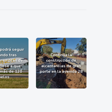
 podrá seguir
ndo tras
Continúa la
r un plan de
construcción de
 pese a que
alcantarillas de gran
 más de 120
porte en la avenida 28
uelos