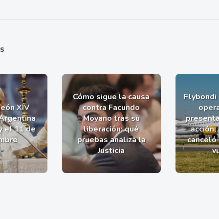
as
Cómo sigue la causa
Flybondi
León XIV
contra Facundo
opera
 Argentina
Moyano tras su
presenta
y el 11 de
liberación: qué
acción,
mbre
pruebas analiza la
canceló
Justicia
v