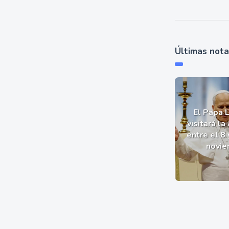
Últimas not
El Papa 
visitará la
entre el 8 
novie