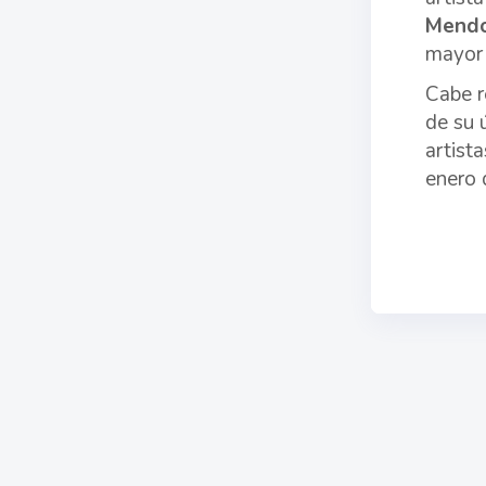
Mend
mayor 
Cabe r
de su 
artist
enero