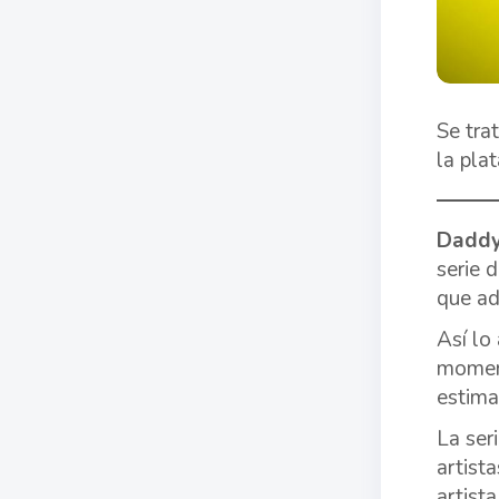
Se tra
la pla
Daddy
serie 
que ad
Así lo
moment
estima
La ser
artist
artist