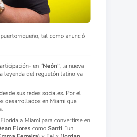
 puertorriqueño, tal como anunció
articipación- en
“Neón”
, la nueva
la leyenda del reguetón latino ya
desde sus redes sociales. Por el
os desarrollados en Miami que
a.
 Florida a Miami para convertirse en
Dean Flores
como
Santi
, “un
Emma Ferreira
) y Felix (
Jordan