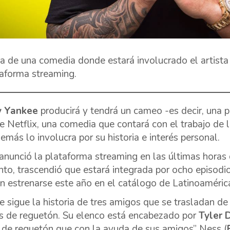
ta de una comedia donde estará involucrado el artista
taforma streaming.
 Yankee
producirá y tendrá un cameo -es decir, una p
de Netflix, una comedia que contará con el trabajo de 
emás lo involucra por su historia e interés personal.
 anunció la plataforma streaming en las últimas horas 
o, trascendió que estará integrada por ocho episodi
n estrenarse este año en el catálogo de Latinoaméric
ie sigue la historia de tres amigos que se trasladan de
as de reguetón. Su elenco está encabezado por
Tyler 
a de reguetón que con la ayuda de sus amigos” Ness (