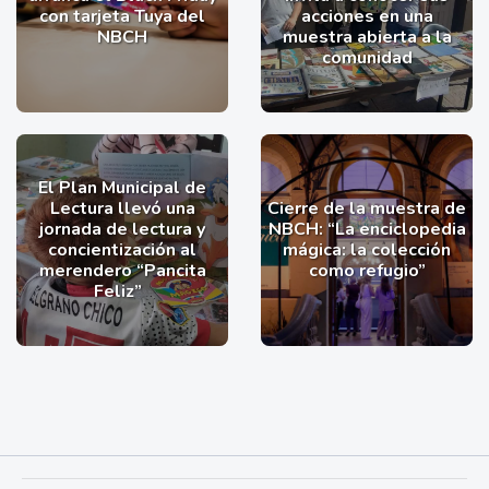
con tarjeta Tuya del
acciones en una
NBCH
muestra abierta a la
comunidad
El Plan Municipal de
Lectura llevó una
Cierre de la muestra de
jornada de lectura y
NBCH: “La enciclopedia
concientización al
mágica: la colección
merendero “Pancita
como refugio”
Feliz”