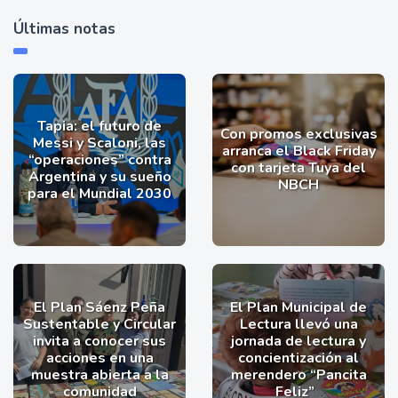
Últimas notas
Tapia: el futuro de
Con promos exclusivas
Messi y Scaloni, las
arranca el Black Friday
“operaciones” contra
con tarjeta Tuya del
Argentina y su sueño
NBCH
para el Mundial 2030
El Plan Sáenz Peña
El Plan Municipal de
Sustentable y Circular
Lectura llevó una
invita a conocer sus
jornada de lectura y
acciones en una
concientización al
muestra abierta a la
merendero “Pancita
comunidad
Feliz”