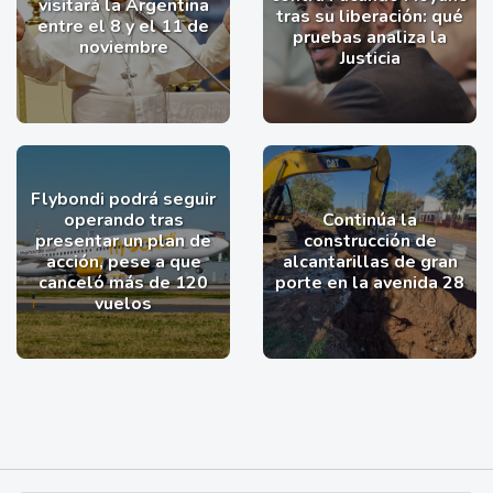
visitará la Argentina
tras su liberación: qué
entre el 8 y el 11 de
pruebas analiza la
noviembre
Justicia
Flybondi podrá seguir
operando tras
Continúa la
presentar un plan de
construcción de
acción, pese a que
alcantarillas de gran
canceló más de 120
porte en la avenida 28
vuelos