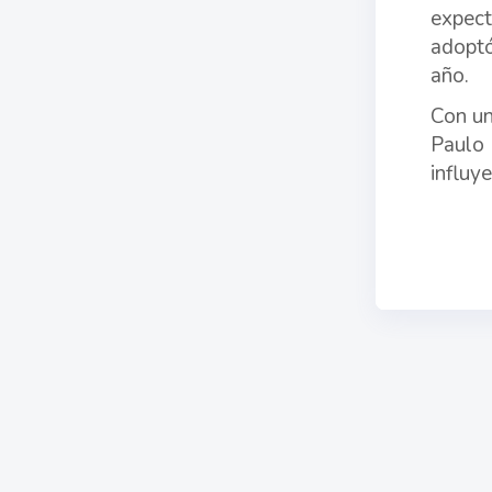
expect
adoptó
año.
Con un
Paulo 
influy