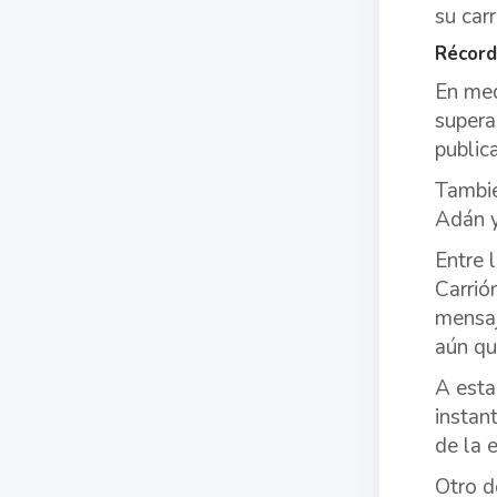
su carr
Récord
En med
supera
public
Tambié
Adán y
Entre 
Carrió
mensaj
aún qu
A esta
instan
de la 
Otro d