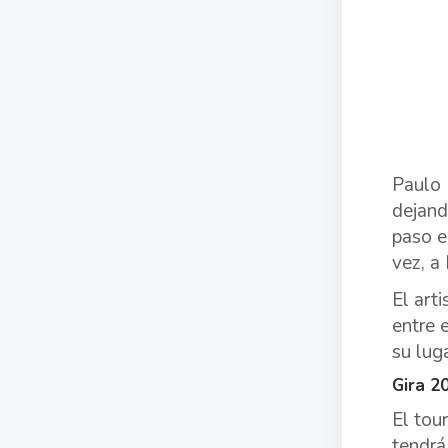
Paulo 
dejand
paso e
vez, a
El art
entre 
su lug
Gira 2
El tou
tendrá