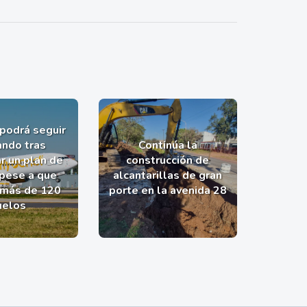
 podrá seguir
ndo tras
Continúa la
r un plan de
construcción de
 pese a que
alcantarillas de gran
 más de 120
porte en la avenida 28
uelos