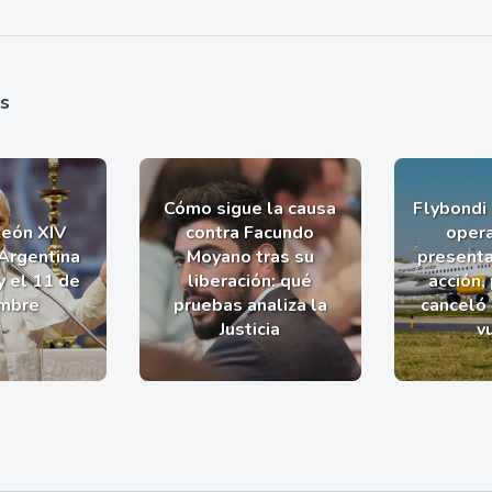
as
Cómo sigue la causa
Flybondi
León XIV
contra Facundo
opera
 Argentina
Moyano tras su
presenta
y el 11 de
liberación: qué
acción,
mbre
pruebas analiza la
canceló
Justicia
v