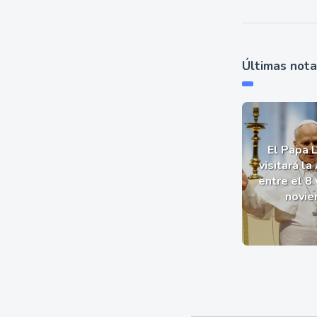
Últimas not
El Papa 
visitará la
entre el 8 
novie