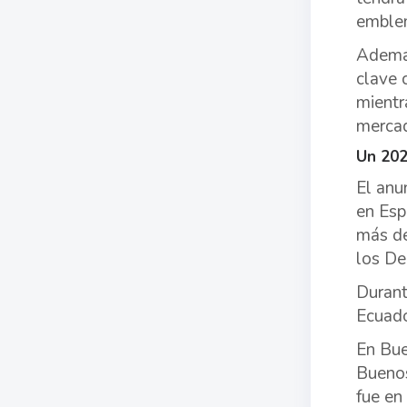
emblem
Además
clave 
mientr
mercad
Un 202
El anu
en Esp
más de
los De
Durant
Ecuado
En Bue
Buenos
fue en