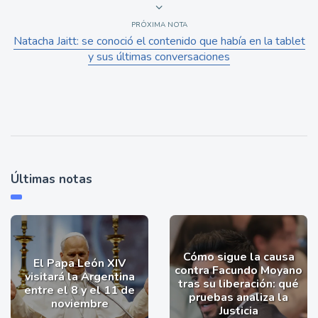
PRÓXIMA NOTA
Natacha Jaitt: se conoció el contenido que había en la tablet
y sus últimas conversaciones
Últimas notas
Cómo sigue la causa
El Papa León XIV
contra Facundo Moyano
visitará la Argentina
tras su liberación: qué
entre el 8 y el 11 de
pruebas analiza la
noviembre
Justicia