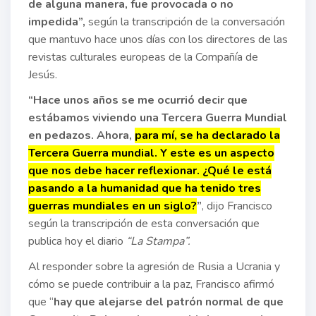
de alguna manera, fue provocada o no
impedida”,
según la transcripción de la conversación
que mantuvo hace unos días con los directores de las
revistas culturales europeas de la Compañía de
Jesús.
“Hace unos años se me ocurrió decir que
estábamos viviendo una Tercera Guerra Mundial
en pedazos. Ahora,
para mí, se ha declarado la
Tercera Guerra mundial. Y este es un aspecto
que nos debe hacer reflexionar. ¿Qué le está
pasando a la humanidad que ha tenido tres
guerras mundiales en un siglo?
”
, dijo Francisco
según la transcripción de esta conversación que
publica hoy el diario
“La Stampa”.
Al responder sobre la agresión de Rusia a Ucrania y
cómo se puede contribuir a la paz, Francisco afirmó
que “
hay que alejarse del patrón normal de que