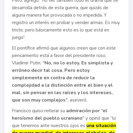
Pero, agregó, “no ver también todo el drama que se
desarrolla detrás de esta guerra, que quizás de
alguna manera fue provocada o no impedida. Y
registro un interés en probar y vender armas. Es muy
triste, pero básicamente esto es lo que está en
juego”.
El pontífice afirmó que algunos creen que con este
pensamiento está a favor del presidente ruso,
Vladimir Putin.
“No, no lo estoy. Es simplista y
erróneo decir tal cosa. Pero estoy
simplemente en contra de reducir la
complejidad a la distinción entre el bien y el
mal, sin pensar en las raíces y los intereses,
que son muy complejos”
, aseveró.
Francisco quiso reiterar su
admiración por “el
heroísmo del pueblo ucraniano”
y opinó que “lo
que tenemos ante nuestros ojos es
una situación
de guerra mundial, de intereses globales, de