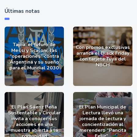
Últimas notas
Tapia: el futuro de
Con promos exclusivas
Messi y Scaloni, las
arranca el Black Friday
“operaciones” contra
con tarjeta Tuya del
Argentina y su sueño
NBCH
para el Mundial 2030
El Plan Sáenz Peña
El Plan Municipal de
Sustentable y Circular
Lectura llevó una
invita a conocer sus
jornada de lectura y
acciones en una
concientización al
muestra abierta a la
merendero “Pancita
comunidad
Feliz”