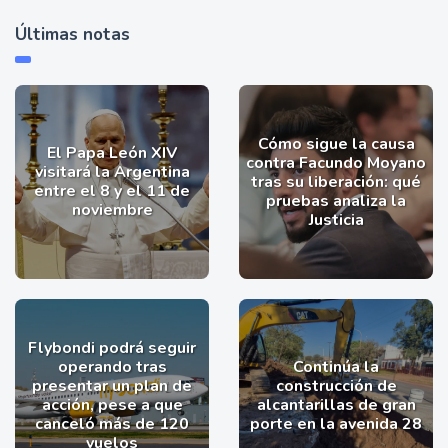
Últimas notas
Cómo sigue la causa
El Papa León XIV
contra Facundo Moyano
visitará la Argentina
tras su liberación: qué
entre el 8 y el 11 de
pruebas analiza la
noviembre
Justicia
Flybondi podrá seguir
operando tras
Continúa la
presentar un plan de
construcción de
acción, pese a que
alcantarillas de gran
canceló más de 120
porte en la avenida 28
vuelos