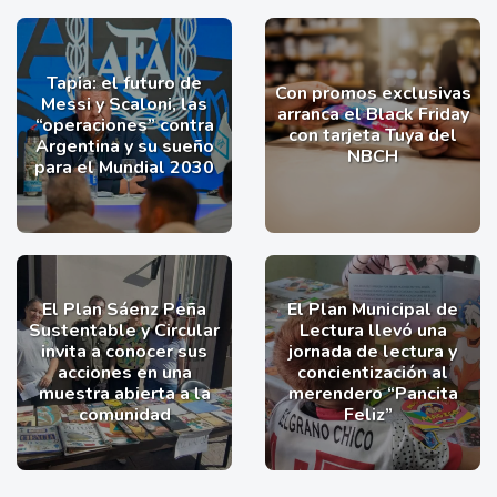
Tapia: el futuro de
Con promos exclusivas
Messi y Scaloni, las
arranca el Black Friday
“operaciones” contra
con tarjeta Tuya del
Argentina y su sueño
NBCH
para el Mundial 2030
El Plan Sáenz Peña
El Plan Municipal de
Sustentable y Circular
Lectura llevó una
invita a conocer sus
jornada de lectura y
acciones en una
concientización al
muestra abierta a la
merendero “Pancita
comunidad
Feliz”