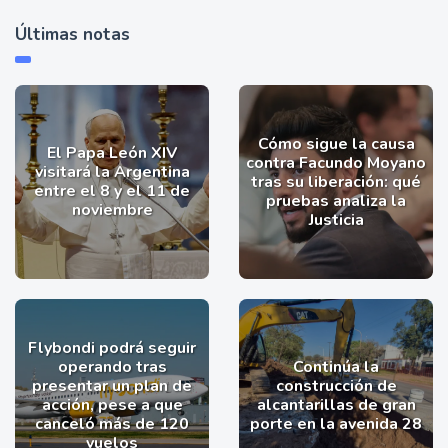
Últimas notas
Cómo sigue la causa
El Papa León XIV
contra Facundo Moyano
visitará la Argentina
tras su liberación: qué
entre el 8 y el 11 de
pruebas analiza la
noviembre
Justicia
Flybondi podrá seguir
operando tras
Continúa la
presentar un plan de
construcción de
acción, pese a que
alcantarillas de gran
canceló más de 120
porte en la avenida 28
vuelos