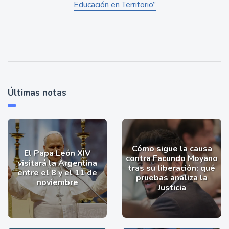
Educación en Territorio”
Últimas notas
Cómo sigue la causa
El Papa León XIV
contra Facundo Moyano
visitará la Argentina
tras su liberación: qué
entre el 8 y el 11 de
pruebas analiza la
noviembre
Justicia