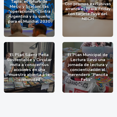
Tapia: el futuro de
Con promos exclusivas
Messi y Scaloni, las
arranca el Black Friday
“operaciones” contra
con tarjeta Tuya del
Argentina y su sueño
NBCH
para el Mundial 2030
El Plan Sáenz Peña
El Plan Municipal de
Sustentable y Circular
Lectura llevó una
invita a conocer sus
jornada de lectura y
acciones en una
concientización al
muestra abierta a la
merendero “Pancita
comunidad
Feliz”