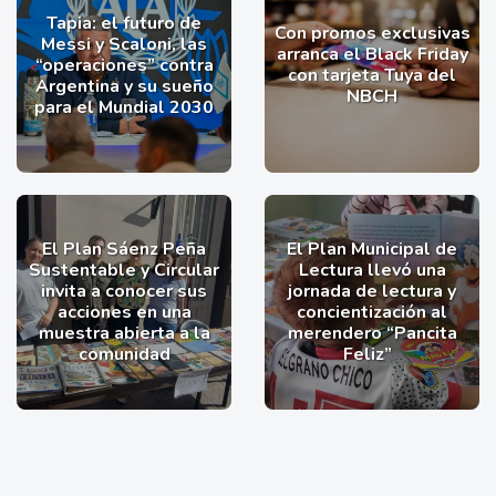
Tapia: el futuro de
Con promos exclusivas
Messi y Scaloni, las
arranca el Black Friday
“operaciones” contra
con tarjeta Tuya del
Argentina y su sueño
NBCH
para el Mundial 2030
El Plan Sáenz Peña
El Plan Municipal de
Sustentable y Circular
Lectura llevó una
invita a conocer sus
jornada de lectura y
acciones en una
concientización al
muestra abierta a la
merendero “Pancita
comunidad
Feliz”