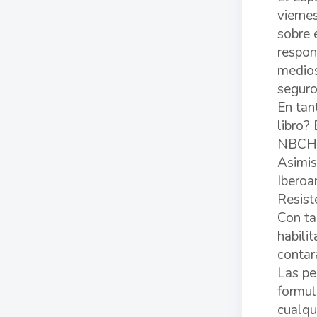
vierne
sobre 
respon
medios
seguro
En tan
libro?
NBCH, 
Asimis
Iberoa
Resist
Con ta
habilit
contar
Las pe
formul
cualqu