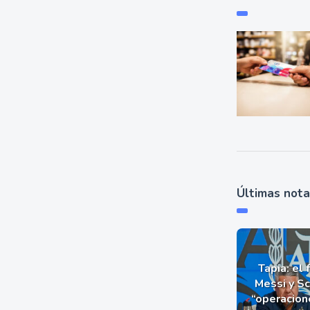
Últimas not
Tapia: el 
Messi y Sc
“operacion