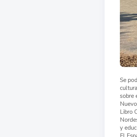
Se pod
cultur
sobre e
Nuevo 
Libro 
Nordes
y educ
El Esp