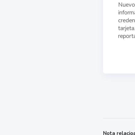
Nuevo 
inform
creden
tarjet
report
Nota relacio