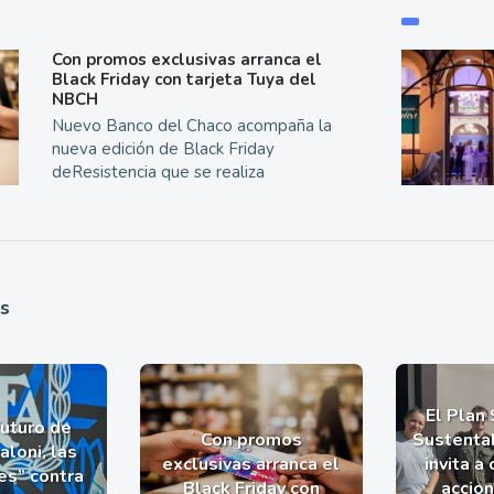
Con promos exclusivas arranca el
Black Friday con tarjeta Tuya del
NBCH
Nuevo Banco del Chaco acompaña la
nueva edición de Black Friday
deResistencia que se realiza
as
El Plan
futuro de
Con promos
Sustentab
aloni, las
exclusivas arranca el
invita a
es” contra
Black Friday con
accio