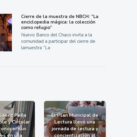
Cierre de la muestra de NBCH: “La
enciclopedia mágica: la colección
como refugio”
Nuevo Banco del Chaco invita a la
comunidad a participar del cierre de
lamuestra “La
 Sáenz Peña
El Plan Municipal de
le y Circular
Lectura llevó una
 conocer sus
jornada de lectura y
nes en una
concientización al