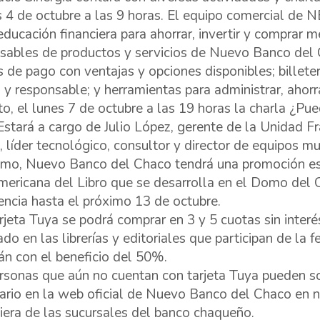
s 4 de octubre a las 9 horas. El equipo comercial de N
educación financiera para ahorrar, invertir y comprar m
sables de productos y servicios de Nuevo Banco del
 de pago con ventajas y opciones disponibles; billeter
 y responsable; y herramientas para administrar, ahorrar
to, el lunes 7 de octubre a las 19 horas la charla ¿Pued
 Estará a cargo de Julio López, gerente de la Unidad Fr
líder tecnológico, consultor y director de equipos mult
mo, Nuevo Banco del Chaco tendrá una promoción esp
mericana del Libro que se desarrolla en el Domo del 
encia hasta el próximo 13 de octubre.
rjeta Tuya se podrá comprar en 3 y 5 cuotas sin interés
ado en las librerías y editoriales que participan de la f
án con el beneficio del 50%.
rsonas que aún no cuentan con tarjeta Tuya pueden sol
ario en la web oficial de Nuevo Banco del Chaco en n
iera de las sucursales del banco chaqueño.