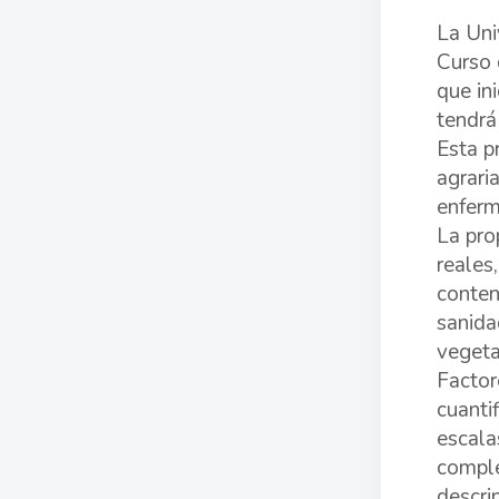
La Uni
Curso 
que in
tendrá
Esta p
agrari
enferm
La pro
reales
conten
sanida
vegeta
Factor
cuanti
escala
comple
descri