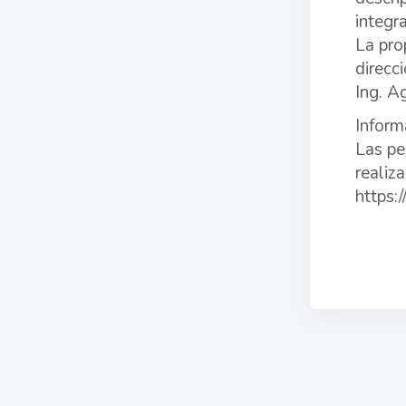
integr
La pro
direcc
Ing. A
Inform
Las pe
realiza
https: