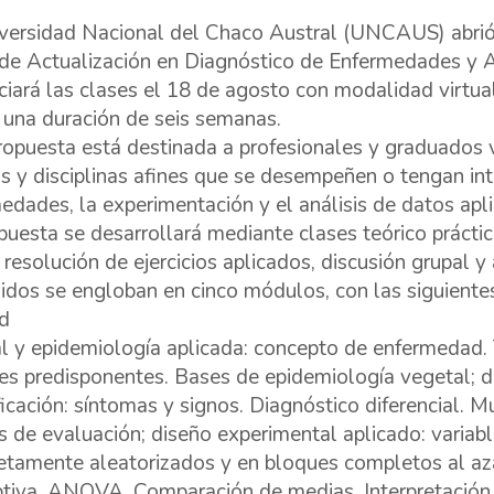
versidad Nacional del Chaco Austral (UNCAUS) abrió 
de Actualización en Diagnóstico de Enfermedades y 
iciará las clases el 18 de agosto con modalidad virtu
 una duración de seis semanas.
ropuesta está destinada a profesionales y graduados v
as y disciplinas afines que se desempeñen o tengan int
edades, la experimentación y el análisis de datos apl
puesta se desarrollará mediante clases teórico práctica
, resolución de ejercicios aplicados, discusión grupal y
idos se engloban en cinco módulos, con las siguient
d
l y epidemiología aplicada: concepto de enfermedad. 
es predisponentes. Bases de epidemiología vegetal; 
ficación: síntomas y signos. Diagnóstico diferencial. M
s de evaluación; diseño experimental aplicado: variab
tamente aleatorizados y en bloques completos al azar;
ptiva. ANOVA. Comparación de medias. Interpretación