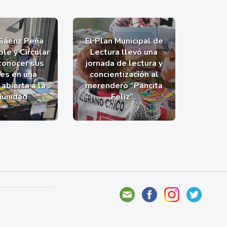
 Sáenz Peña
El Plan Municipal de
le y Circular
Lectura llevó una
 conocer sus
jornada de lectura y
nes en una
concientización al
abierta a la
merendero “Pancita
unidad
Feliz”