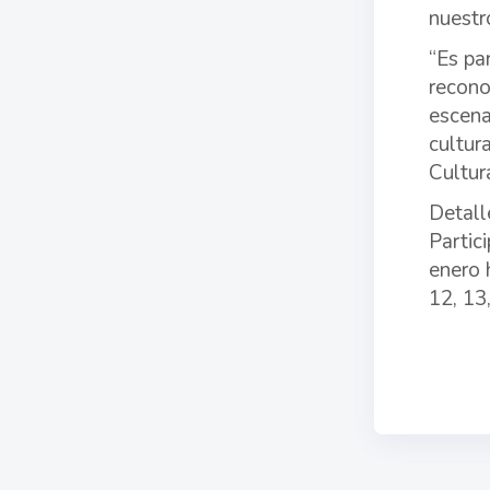
nuestr
“Es pa
recono
escena
cultur
Cultur
Detall
Partic
enero 
12, 13