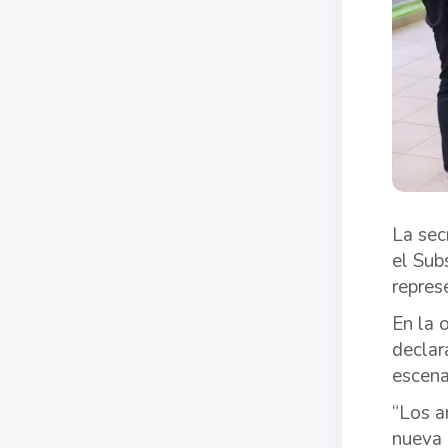
La sec
el Sub
repres
En la 
declar
escena
“Los a
nueva 