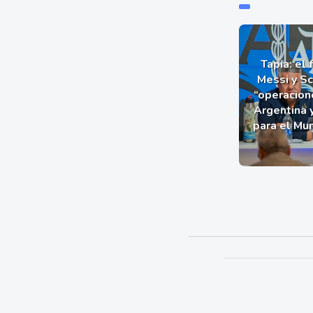
Tapia: el 
Messi y Sc
“operacion
Argentina 
para el Mu