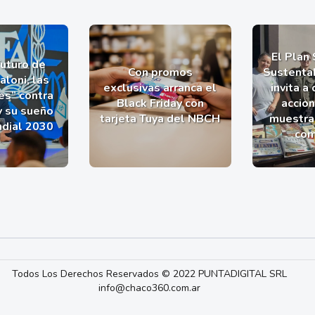
El Plan
futuro de
Con promos
Sustentab
aloni, las
exclusivas arranca el
invita a
es” contra
Black Friday con
accio
y su sueño
tarjeta Tuya del NBCH
muestra 
ndial 2030
com
Todos Los Derechos Reservados © 2022 PUNTADIGITAL SRL
info@chaco360.com.ar