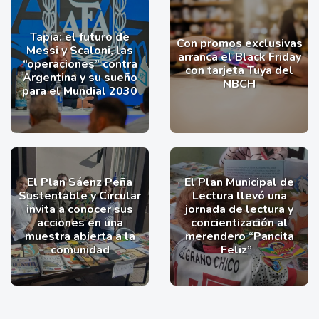
Tapia: el futuro de
Con promos exclusivas
Messi y Scaloni, las
arranca el Black Friday
“operaciones” contra
con tarjeta Tuya del
Argentina y su sueño
NBCH
para el Mundial 2030
El Plan Sáenz Peña
El Plan Municipal de
Sustentable y Circular
Lectura llevó una
invita a conocer sus
jornada de lectura y
acciones en una
concientización al
muestra abierta a la
merendero “Pancita
comunidad
Feliz”