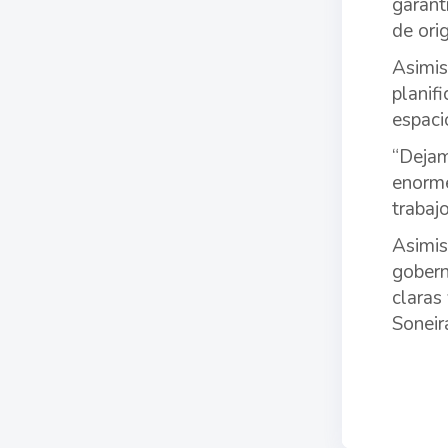
garant
de orig
Asimis
planif
espaci
“Dejam
enorme
trabaj
Asimis
gobern
claras
Soneir