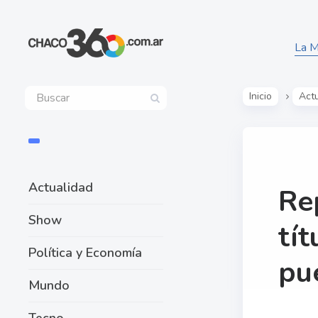
La M
Inicio
Act
Actualidad
Re
Show
tít
Política y Economía
pu
Mundo
Tecno