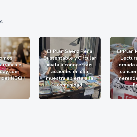
as
El Plan Sáenz Peña
El Plan 
romos
Sustentable y Circular
Lectur
arranca el
invita a conocer sus
jornada 
iday con
acciones en una
concien
a del NBCH
muestra abierta a la
merende
comunidad
F