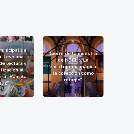
Municipal de
Cierre de la muestra
a llevó una
de NBCH: “La
de lectura y
enciclopedia mágica:
tización al
la colección como
ro “Pancita
refugio”
eliz”