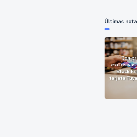
Últimas not
Con p
exclusivas 
Black Fr
tarjeta Tuy