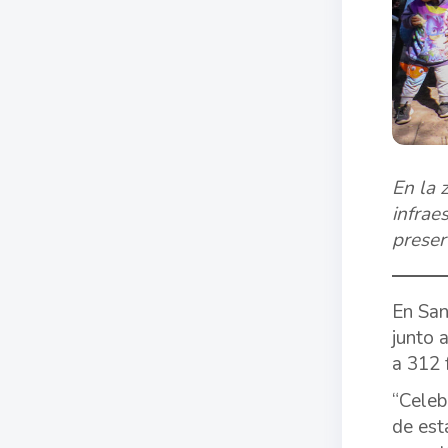
En la 
infrae
preser
En San
junto 
a 312 
“Celeb
de est