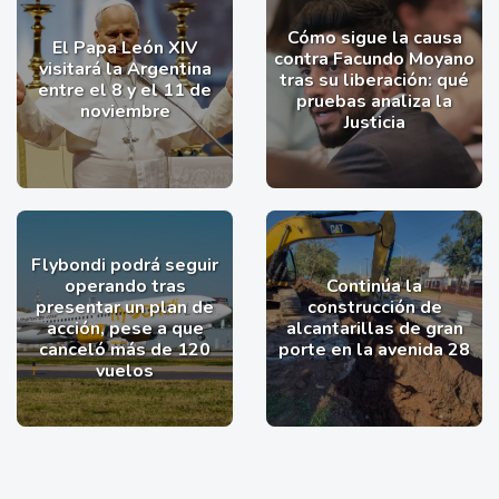
Cómo sigue la causa
El Papa León XIV
contra Facundo Moyano
visitará la Argentina
tras su liberación: qué
entre el 8 y el 11 de
pruebas analiza la
noviembre
Justicia
Flybondi podrá seguir
operando tras
Continúa la
presentar un plan de
construcción de
acción, pese a que
alcantarillas de gran
canceló más de 120
porte en la avenida 28
vuelos