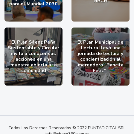
NBCH
para el Mundial 2030
El Plan Sáenz Peña
El Plan Municipal de
Sustentable y Circular
Lectura llevó una
invita a conocer sus
jornada de lectura y
acciones en una
concientización al
muestra abierta a la
merendero “Pancita
comunidad
Feliz”
Todos Los Derechos Reservados © 2022 PUNTADIGITAL SRL
info@chaco360.com.ar