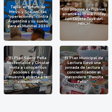
Tapia: el futuro de
Con promos exclusivas
Messi y Scaloni, las
arranca el Black Friday
“operaciones” contra
con tarjeta Tuya del
Argentina y su sueño
NBCH
para el Mundial 2030
El Plan Sáenz Peña
El Plan Municipal de
Sustentable y Circular
Lectura llevó una
invita a conocer sus
jornada de lectura y
acciones en una
concientización al
muestra abierta a la
merendero “Pancita
comunidad
Feliz”