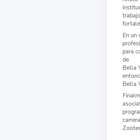
instit
trabaj
fortal
En un 
profes
para c
de
Bella 
entonc
Bella 
Finalm
asocia
progra
carrer
Zootec