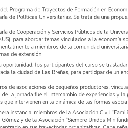
del Programa de Trayectos de Formación en Economía S
aría de Políticas Universitarias. Se trata de una prop
aría de Cooperación y Servicios Públicos de la Univer
S), para abordar temas vinculados a la economía soci
entalmente a miembros de la comunidad universitaria
mas de extensión.
a oportunidad, los participantes del curso se traslad
acia la ciudad de Las Breñas, para participar de un e
os de asociaciones de pequeños productores, vinculado
l de la jornada fue el intercambio de experiencias y l
ios que intervienen en la dinámica de las formas asocia
mera instancia, miembros de la Asociación Civil “Famil
Gómez y de la Asociación “Siempre Unidos Minifundi
 centrado en sus trayectorias organizativas. Cabe se