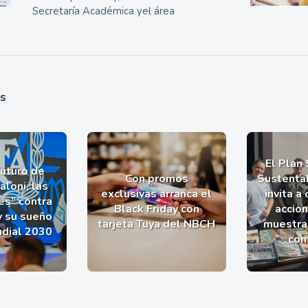
Secretaría Académica yel área
as
El Plan
futuro de
Con promos
Sustentab
aloni, las
exclusivas arranca el
invita a
es” contra
Black Friday con
accio
y su sueño
tarjeta Tuya del NBCH
muestra 
ndial 2030
com