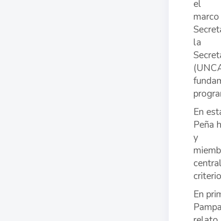
el
marco 
Secret
la
Secret
(UNCAU
fundam
progra
En est
Peña h
y
miembr
centra
criter
En pri
Pampa 
relato