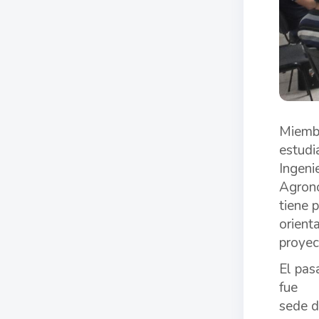
Miembr
estudi
Ingenie
Agronó
tiene 
orient
proyec
El pas
fue
sede d