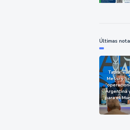
Últimas not
Tapia: el 
Messi y Sc
“operacion
Argentina 
para el Mu