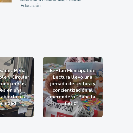
Educación
 Sáenz Peña
El Plan Municipal de
le y Circular
Lectura llevó una
 conocer sus
jornada de lectura y
nes en una
concientización al
abierta a la
merendero “Pancita
unidad
Feliz”