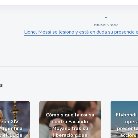
PRÓXIMA NOTA
Lionel Messi se lesionó y está en duda su presencia
as
Cómo sigue la causa
Flybondi
León XIV
contra Facundo
opera
 Argentina
Moyano tras su
presenta
y el 11 de
liberación: qué
acción,