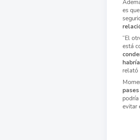
Además
es que
seguri
relaci
“El ot
está c
conde
habría
relató
Moment
pases 
podría
evitar 