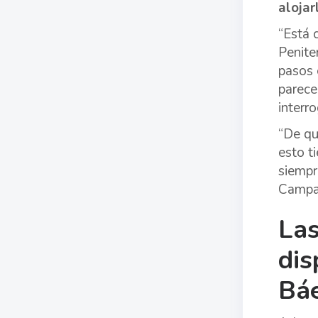
alojar
“Está 
Penite
pasos 
parece
interr
“De qu
esto t
siempr
Campan
Las
dis
Bá