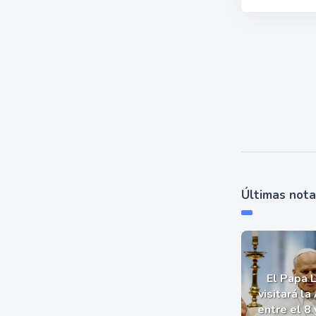
Últimas not
El Papa 
visitará la
entre el 8 