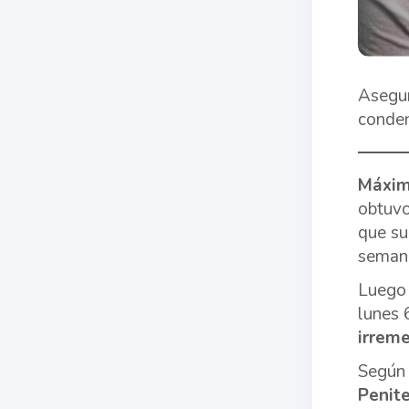
Asegur
conden
Máxi
obtuvo
que su
sema
Luego 
lunes 
irreme
Según 
Penite