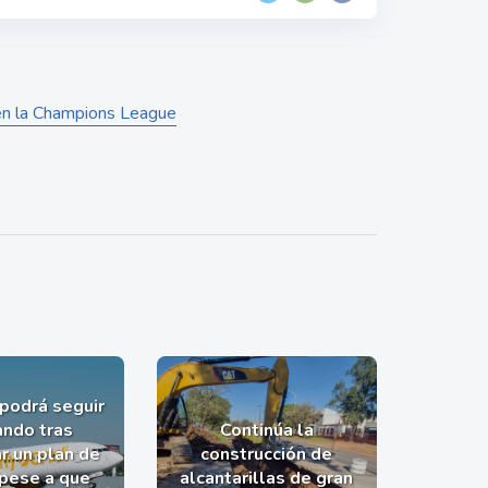
 en la Champions League
 podrá seguir
ndo tras
Continúa la
r un plan de
construcción de
 pese a que
alcantarillas de gran