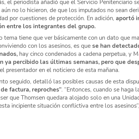
, el periodista añadió que el Servicio Penitenciario s
 aún no lo hicieron, de que los imputados no sean de
dad por cuestiones de protección. En adición,
aportó i
ón entre los integrantes del grupo.
ro tema tiene que ver básicamente con un dato que man
onviviendo con los asesinos, es que
se han detectado
nados,
hay cinco condenados a cadena perpetua, y
n ya percibido las últimas semanas, pero que des
 el presentador en el noticiero de esta mañana.
o seguido, detalló las posibles causas de esta dispu
de factura, reproches”
. “Entonces, cuando se haga la
 ser que Thomsen quedara alojado solo en una Unidad P
esta incipiente situación conflictiva entre los asesinos”,