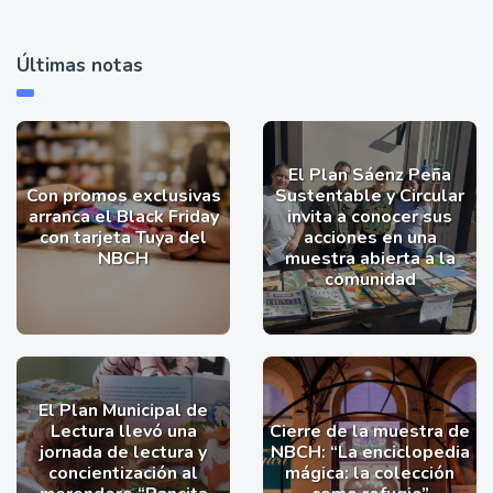
Últimas notas
El Plan Sáenz Peña
Con promos exclusivas
Sustentable y Circular
arranca el Black Friday
invita a conocer sus
con tarjeta Tuya del
acciones en una
NBCH
muestra abierta a la
comunidad
El Plan Municipal de
Lectura llevó una
Cierre de la muestra de
jornada de lectura y
NBCH: “La enciclopedia
concientización al
mágica: la colección