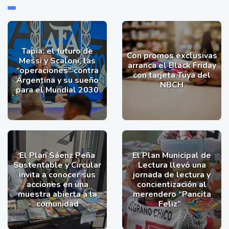
Tapia: el futuro de
Con promos exclusivas
Messi y Scaloni, las
arranca el Black Friday
“operaciones” contra
con tarjeta Tuya del
Argentina y su sueño
NBCH
para el Mundial 2030
El Plan Sáenz Peña
El Plan Municipal de
Sustentable y Circular
Lectura llevó una
invita a conocer sus
jornada de lectura y
acciones en una
concientización al
muestra abierta a la
merendero “Pancita
comunidad
Feliz”