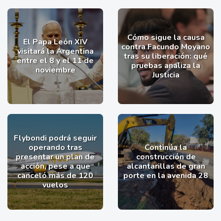
Cómo sigue la causa
El Papa León XIV
contra Facundo Moyano
visitará la Argentina
tras su liberación: qué
entre el 8 y el 11 de
pruebas analiza la
noviembre
Justicia
Flybondi podrá seguir
operando tras
Continúa la
presentar un plan de
construcción de
acción, pese a que
alcantarillas de gran
canceló más de 120
porte en la avenida 28
vuelos