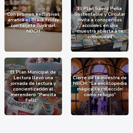
El Plan Sáenz Peña
Con promos exclusivas
Sustentable y Circular
arranca el Black Friday
invita a conocer sus
con tarjeta Tuya del
acciones en una
NBCH
muestra abierta a la
comunidad
El Plan Municipal de
Lectura llevó una
Cierre de la muestra de
jornada de lectura y
NBCH: “La enciclopedia
concientización al
mágica: la colección
merendero “Pancita
como refugio”
Feliz”