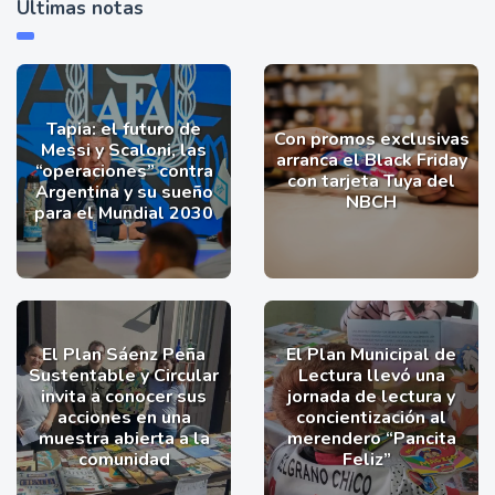
Últimas notas
Tapia: el futuro de
Con promos exclusivas
Messi y Scaloni, las
arranca el Black Friday
“operaciones” contra
con tarjeta Tuya del
Argentina y su sueño
NBCH
para el Mundial 2030
El Plan Sáenz Peña
El Plan Municipal de
Sustentable y Circular
Lectura llevó una
invita a conocer sus
jornada de lectura y
acciones en una
concientización al
muestra abierta a la
merendero “Pancita
comunidad
Feliz”