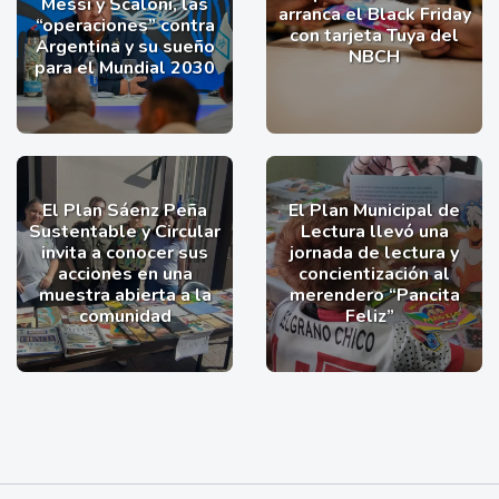
Messi y Scaloni, las
arranca el Black Friday
“operaciones” contra
con tarjeta Tuya del
Argentina y su sueño
NBCH
para el Mundial 2030
El Plan Sáenz Peña
El Plan Municipal de
Sustentable y Circular
Lectura llevó una
invita a conocer sus
jornada de lectura y
acciones en una
concientización al
muestra abierta a la
merendero “Pancita
comunidad
Feliz”